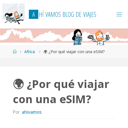
Saltar
al
A
H
Í
V
A
M
O
S
B
L
O
G
D
E
V
I
A
J
E
S
contenido
Página
Africa
🌍 ¿Por qué viajar con una eSIM?
de
Inicio
🌍 ¿Por qué viajar
con una eSIM?
Por
ahivamos