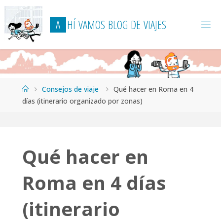
Saltar
al
A
H
Í
V
A
M
O
S
B
L
O
G
D
E
V
I
A
J
E
S
contenido
Página
Consejos de viaje
Qué hacer en Roma en 4
de
días (itinerario organizado por zonas)
Inicio
Qué hacer en
Roma en 4 días
(itinerario