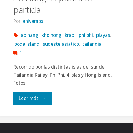
partida
Por
ahivamos
ao nang
,
kho hong
,
krabi
,
phi phi
,
playas
,
poda island
,
sudeste asiatico
,
tailandia
1
Recorrido por las distintas islas del sur de
Tailandia Railay, Phi Phi, 4 islas y Hong Island.
Fotos
"Ao
Leer más!
Nang:
el