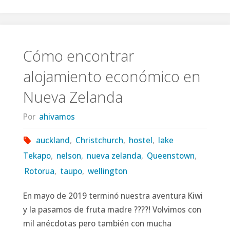
mejor
de
la
Cómo encontrar
alojamiento económico en
isla
Nueva Zelanda
sur
Por
ahivamos
de
auckland
,
Christchurch
,
hostel
,
lake
Nueva
Tekapo
,
nelson
,
nueva zelanda
,
Queenstown
,
Zelanda
Rotorua
,
taupo
,
wellington
en
En mayo de 2019 terminó nuestra aventura Kiwi
y la pasamos de fruta madre ????! Volvimos con
bus"
mil anécdotas pero también con mucha