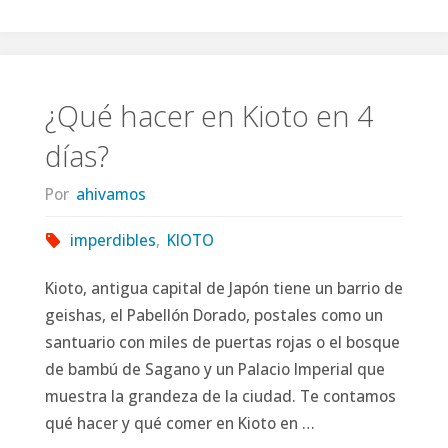
🌸
Viajar
a
¿Qué hacer en Kioto en 4
días?
Japón
Por
ahivamos
en
Sakura:
imperdibles
,
KIOTO
Mejor
Kioto, antigua capital de Japón tiene un barrio de
geishas, el Pabellón Dorado, postales como un
época
santuario con miles de puertas rojas o el bosque
de bambú de Sagano y un Palacio Imperial que
y
muestra la grandeza de la ciudad. Te contamos
consejos
qué hacer y qué comer en Kioto en …