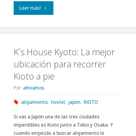
🌸
"¿Qué
Leer más!
✨"
hacer
en
Kioto
K´s House Kyoto: La mejor
ubicación para recorrer
en
Kioto a pie
4
Por
ahivamos
días?"
alojamiento
,
hostel
,
japon
,
KIOTO
Si vas a Japón una de las tres ciudades
imperdibles es Kioto junto a Tokio y Osaka. Y
cuando empezás a buscar alojamiento lo