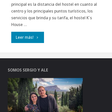
principal es la distancia del hostel en cuanto al
centro y los principales puntos turísticos, los
servicios que brinda y su tarifa, el hostel K´s
House …
"K
Leer más!
´s
House
SOMOS SERGIO Y ALE
Kyoto:
La
mejor
ubicación