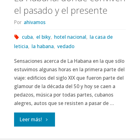
el pasado y el presente
Por
ahivamos
cuba
,
el biky
,
hotel nacional
,
la casa de
leticia
,
la habana
,
vedado
Sensaciones acerca de La Habana en la que sólo
estuvimos algunas horas en la primera parte del
viaje: edificios del siglo XIX que fueron parte del
glamour de la década del 50 y hoy se caen a
pedazos, música por todas partes, cubanos
alegres, autos que se resisten a pasar de …
"La
Leer más!
Habana: