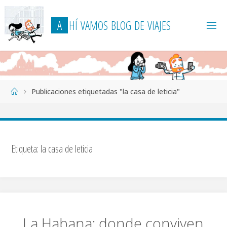
Saltar
al
A
H
Í
V
A
M
O
S
B
L
O
G
D
E
V
I
A
J
E
S
contenido
Página
Publicaciones etiquetadas "la casa de leticia"
de
Inicio
Etiqueta:
la casa de leticia
La Habana: donde conviven