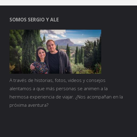
donde
SOMOS SERGIO Y ALE
conviven
el
pasado
y
el
A través de historias, fotos, videos y consejos
alentamos a que más personas se animen a la
presente"
hermosa experiencia de viajar. ¿Nos acompañan en la
próxima aventura?