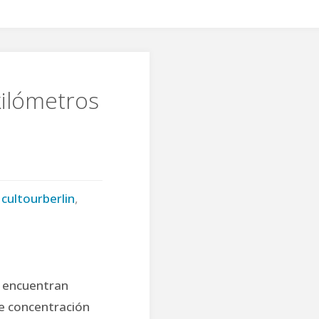
kilómetros
cultourberlin
,
se encuentran
e concentración