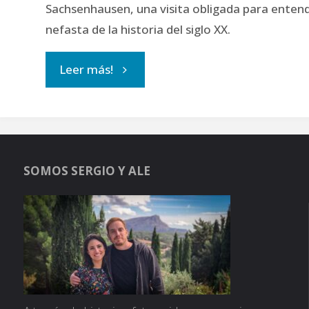
Sachsenhausen, una visita obligada para enten
nefasta de la historia del siglo XX.
"Sachsenhausen:
Leer más!
Terror
a
SOMOS SERGIO Y ALE
kilómetros
de
Berlín"