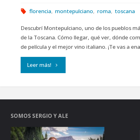
florencia
,
montepulciano
,
roma
,
toscana
Descubrí Montepulciano, uno de los pueblos m
de la Toscana. Cómo llegar, qué ver, dónde co
de película y el mejor vino italiano. ¡Te vas a e
"Qué
Leer más!
ver
y
hacer
SOMOS SERGIO Y ALE
en