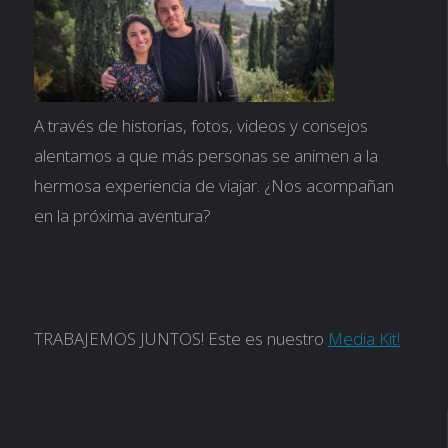
Montepulciano,
el
rincón
A través de historias, fotos, videos y consejos
alentamos a que más personas se animen a la
más
hermosa experiencia de viajar. ¿Nos acompañan
en la próxima aventura?
pintoresco
de
la
TRABAJEMOS JUNTOS! Este es nuestro
Media Kit!
Toscana"