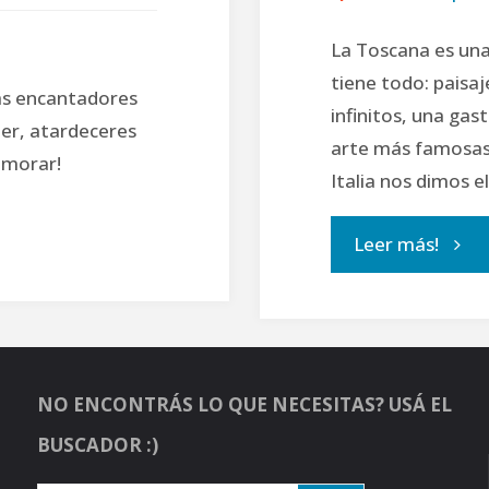
La Toscana es una 
tiene todo: paisa
ás encantadores
infinitos, una ga
mer, atardeceres
arte más famosas
namorar!
Italia nos dimos e
"Lo
Leer más!
mejo
de
NO ENCONTRÁS LO QUE NECESITAS? USÁ EL
la
BUSCADOR :)
Tosc