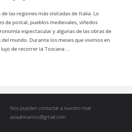
de las regiones más visitadas de Italia. Lo
jes de postal, pueblos medievales, viñedos
stronomía espectacular y algunas de las obras de
 del mundo. Durante los meses que vivimos en
l lujo de recorrer la Toscana …
r
Nos pueden contactar a nuestro mail
asiaahivamos@gmail.com
ana