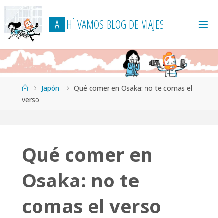
Saltar
al
A
H
Í
V
A
M
O
S
B
L
O
G
D
E
V
I
A
J
E
S
contenido
Página
Japón
Qué comer en Osaka: no te comas el
de
verso
Inicio
Qué comer en
Osaka: no te
comas el verso